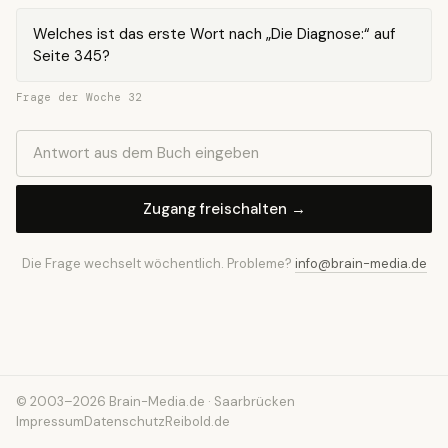
Welches ist das erste Wort nach „Die Diagnose:“ auf
Seite 345?
Frage der Woche 32
Zugang freischalten →
Die Frage wechselt wöchentlich. Probleme?
info@brain-media.de
© 2003–2026 Brain-Media.de · Saarbrücken
Impressum
Datenschutz
Reibold.de